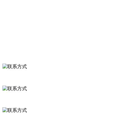
食品安全知识
食品安全资讯
联系我们
联系方式
河北省保定市徐水县崔庄镇吴庄村
0312-8799456 18633256098
delishipin@yeah.net
给我留言