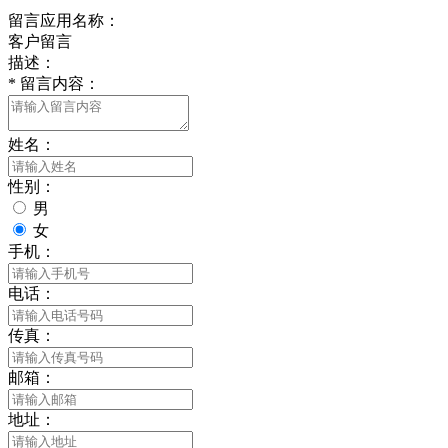
留言应用名称：
客户留言
描述：
*
留言内容：
姓名：
性别：
男
女
手机：
电话：
传真：
邮箱：
地址：