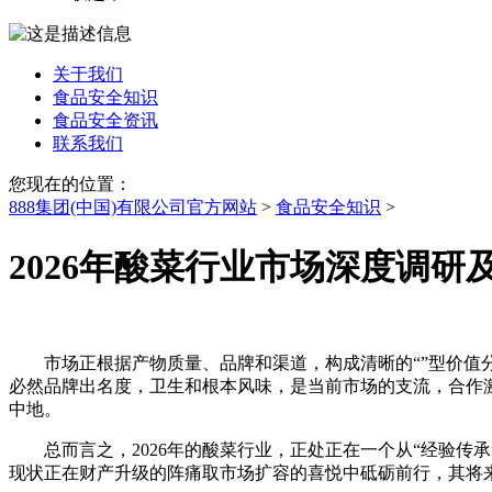
关于我们
食品安全知识
食品安全资讯
联系我们
您现在的位置：
888集团(中国)有限公司官方网站
>
食品安全知识
>
2026年酸菜行业市场深度调研
市场正根据产物质量、品牌和渠道，构成清晰的“”型价值分
必然品牌出名度，卫生和根本风味，是当前市场的支流，合作
中地。
总而言之，2026年的酸菜行业，正处正在一个从“经验传承
现状正在财产升级的阵痛取市场扩容的喜悦中砥砺前行，其将