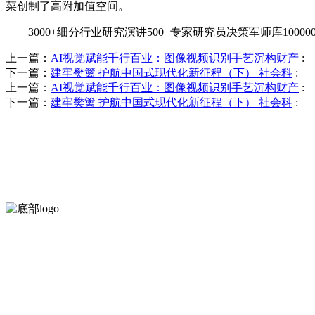
菜创制了高附加值空间。
3000+细分行业研究演讲500+专家研究员决策军师库1000
上一篇：
AI视觉赋能千行百业：图像视频识别手艺沉构财产
:
下一篇：
建牢樊篱 护航中国式现代化新征程（下） 社会科
:
上一篇：
AI视觉赋能千行百业：图像视频识别手艺沉构财产
:
下一篇：
建牢樊篱 护航中国式现代化新征程（下） 社会科
:
河北888集团(中国)有限公司官方网站食品有限公司创建于1991年
菜，胡萝卜等。
服务支持
关于我们