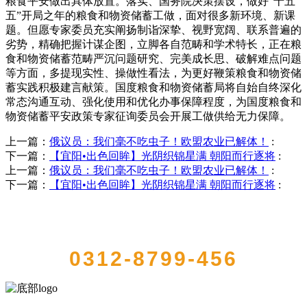
粮食平安做出具体放置。落实、国务院决策摆设，做好“十五
五”开局之年的粮食和物资储蓄工做，面对很多新环境、新课
题。但愿专家委员充实阐扬制诣深挚、视野宽阔、联系普遍的
劣势，精确把握计谋企图，立脚各自范畴和学术特长，正在粮
食和物资储蓄范畴严沉问题研究、完美成长思、破解难点问题
等方面，多提现实性、操做性看法，为更好鞭策粮食和物资储
蓄实践积极建言献策。国度粮食和物资储蓄局将自始自终深化
常态沟通互动、强化使用和优化办事保障程度，为国度粮食和
物资储蓄平安政策专家征询委员会开展工做供给无力保障。
上一篇：
俄议员：我们毫不吃虫子！欧盟农业已解体！
:
下一篇：
【宜阳•出色回眸】光阴织锦星满 朝阳而行逐将
:
上一篇：
俄议员：我们毫不吃虫子！欧盟农业已解体！
:
下一篇：
【宜阳•出色回眸】光阴织锦星满 朝阳而行逐将
:
QUICK CONTACT US
0312-8799-456