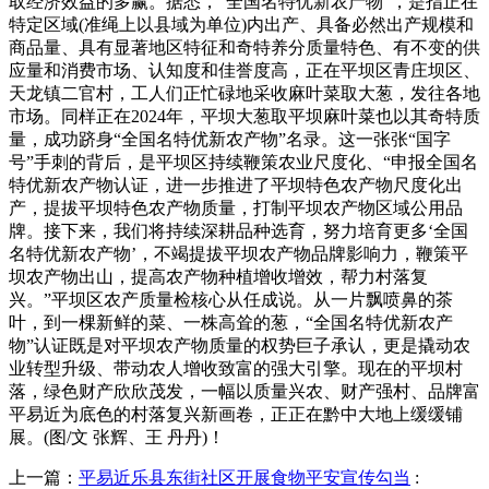
取经济效益的多赢。据悉，“全国名特优新农产物”，是指正在
特定区域(准绳上以县域为单位)内出产、具备必然出产规模和
商品量、具有显著地区特征和奇特养分质量特色、有不变的供
应量和消费市场、认知度和佳誉度高，正在平坝区青庄坝区、
天龙镇二官村，工人们正忙碌地采收麻叶菜取大葱，发往各地
市场。同样正在2024年，平坝大葱取平坝麻叶菜也以其奇特质
量，成功跻身“全国名特优新农产物”名录。这一张张“国字
号”手刺的背后，是平坝区持续鞭策农业尺度化、“申报全国名
特优新农产物认证，进一步推进了平坝特色农产物尺度化出
产，提拔平坝特色农产物质量，打制平坝农产物区域公用品
牌。接下来，我们将持续深耕品种选育，努力培育更多‘全国
名特优新农产物’，不竭提拔平坝农产物品牌影响力，鞭策平
坝农产物出山，提高农产物种植增收增效，帮力村落复
兴。”平坝区农产质量检核心从任成说。从一片飘喷鼻的茶
叶，到一棵新鲜的菜、一株高耸的葱，“全国名特优新农产
物”认证既是对平坝农产物质量的权势巨子承认，更是撬动农
业转型升级、带动农人增收致富的强大引擎。现在的平坝村
落，绿色财产欣欣茂发，一幅以质量兴农、财产强村、品牌富
平易近为底色的村落复兴新画卷，正正在黔中大地上缓缓铺
展。(图/文 张辉、王 丹丹)！
上一篇：
平易近乐县东街社区开展食物平安宣传勾当
: