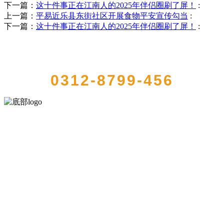
下一篇：
这十件事正在江南人的2025年伴侣圈刷了屏！
:
上一篇：
平易近乐县东街社区开展食物平安宣传勾当
:
下一篇：
这十件事正在江南人的2025年伴侣圈刷了屏！
:
QUICK CONTACT US
0312-8799-456
河北888集团(中国)有限公司官方网站食品有限公司创建于1991年，是
经省级注册的大型农产品加工出口企业，注册资金2000万元，总资产1
亿多元。公司产品有速冻甜糯玉米，芦笋，青豆，草莓，花菜，青刀
豆，混合菜，胡萝卜等。
服务支持
关于我们