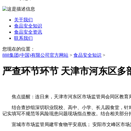
关于我们
食品安全知识
食品安全资讯
联系我们
您现在的位置：
888集团(中国)有限公司官方网站
>
食品安全知识
>
严查环节环节 天津市河东区多
焦点提醒：连日来，天津市河东区市场监管局会同区教育局、
结合查抄组深切职业院校、高中、小学、长儿园食堂，针对
记实填写不规范等风险现患问题现场指点整改。结合相关部分
宣城市市场监管局建牢食物平安底线； 安阳市文峰区市场