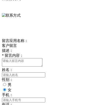
0312-8799456 18633256098
delishipin@yeah.net
给我留言
留言应用名称：
客户留言
描述：
*
留言内容：
姓名：
性别：
男
女
手机：
电话：