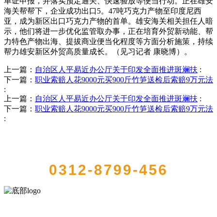
单证申报，并落实预定通关、快速验放等便当行动。正在雄安
海关帮帮下，企业成功出口5。47吨巧克力产物至印度尼西
亚，成为新区出口巧克力产物的首单。雄安海关相关担任人暗
示，他们将进一步优化监管取办事，正在培育外贸新动能、帮
力特色产物出海、提拔商业便当化程度等方面分析施策，持续
帮力雄安新区外贸高质量成长。（见习记者 康晓博）。
上一篇：
自治区人平易近办公厅关于印发全面推进斑斓扶
:
下一篇：
职业索赔人花9000元买900斤竹笋送检后索赔9万元法
:
上一篇：
自治区人平易近办公厅关于印发全面推进斑斓扶
:
下一篇：
职业索赔人花9000元买900斤竹笋送检后索赔9万元法
:
QUICK CONTACT US
0312-8799-456
河北888集团(中国)有限公司官方网站食品有限公司创建于1991年，是