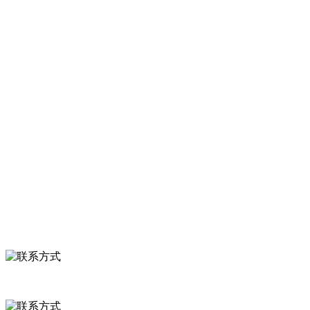
经省级注册的大型农产品加工出口企业，注册资金2000万元，总资产1
亿多元。公司产品有速冻甜糯玉米，芦笋，青豆，草莓，花菜，青刀
豆，混合菜，胡萝卜等。
服务支持
关于我们
食品安全知识
食品安全资讯
联系我们
联系方式
河北省保定市徐水县崔庄镇吴庄村