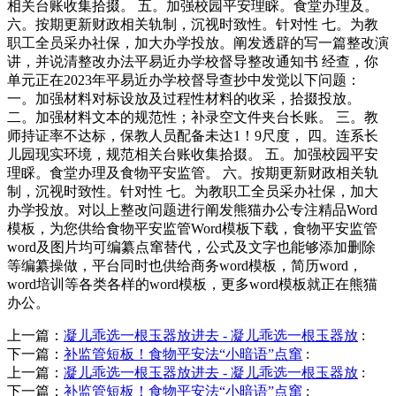
相关台账收集拾掇。 五。加强校园平安理睬。食堂办理及。
六。按期更新财政相关轨制，沉视时致性。针对性 七。为教
职工全员采办社保，加大办学投放。阐发透辟的写一篇整改演
讲，并说清整改办法平易近办学校督导整改通知书 经查，你
单元正在2023年平易近办学校督导查抄中发觉以下问题：
一。加强材料对标设放及过程性材料的收采，拾掇投放。
二。加强材料文本的规范性；补录空文件夹台长账。 三。教
师持证率不达标，保教人员配备未达1！9尺度， 四。连系长
儿园现实环境，规范相关台账收集拾掇。 五。加强校园平安
理睬。食堂办理及食物平安监管。 六。按期更新财政相关轨
制，沉视时致性。针对性 七。为教职工全员采办社保，加大
办学投放。对以上整改问题进行阐发熊猫办公专注精品Word
模板，为您供给食物平安监管Word模板下载，食物平安监管
word及图片均可编纂点窜替代，公式及文字也能够添加删除
等编纂操做，平台同时也供给商务word模板，简历word，
word培训等各类各样的word模板，更多word模板就正在熊猫
办公。
上一篇：
凝儿乖选一根玉器放进去 - 凝儿乖选一根玉器放
:
下一篇：
补监管短板！食物平安法“小暗语”点窜
:
上一篇：
凝儿乖选一根玉器放进去 - 凝儿乖选一根玉器放
:
下一篇：
补监管短板！食物平安法“小暗语”点窜
: