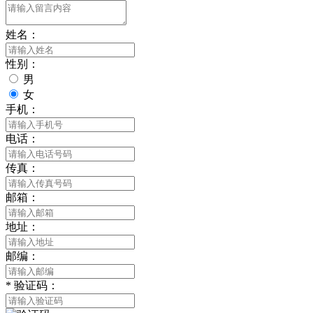
姓名：
性别：
男
女
手机：
电话：
传真：
邮箱：
地址：
邮编：
*
验证码：