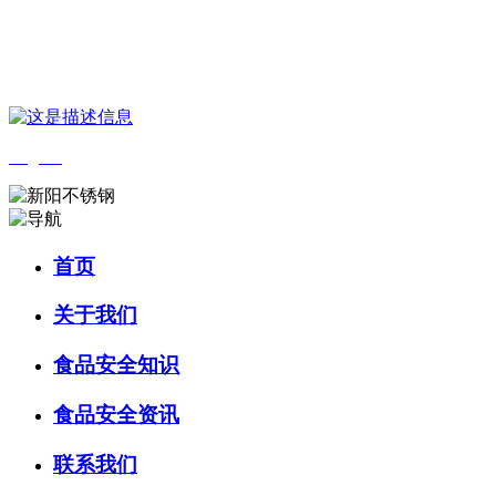
您好，欢迎来到 河北888集团(中国)有限公司官方网站食品 官方网
站！
English
首页
关于我们
食品安全知识
食品安全资讯
联系我们