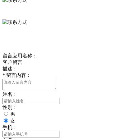
0312-8799456 18633256098
delishipin@yeah.net
给我留言
留言应用名称：
客户留言
描述：
*
留言内容：
姓名：
性别：
男
女
手机：