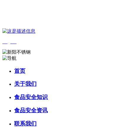
您好，欢迎来到 河北888集团(中国)有限公司官方网站食品 官方网
站！
English
首页
关于我们
食品安全知识
食品安全资讯
联系我们