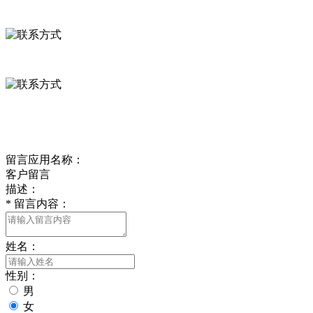
河北省保定市徐水县崔庄镇吴庄村
0312-8799456 18633256098
delishipin@yeah.net
给我留言
留言应用名称：
客户留言
描述：
*
留言内容：
姓名：
性别：
男
女