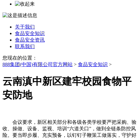
关于我们
食品安全知识
食品安全资讯
联系我们
您现在的位置：
888集团(中国)有限公司官方网站
>
食品安全知识
>
云南滇中新区建牢校园食物平
安防地
会议要求，新区相关部分和各级各类学校要严把采购、验
收、操做、设备、监视、培训“六道关口”，做到全链条防控风
险。要当即步履、充实预备，以钉钉子鞭策工做落实，守护好