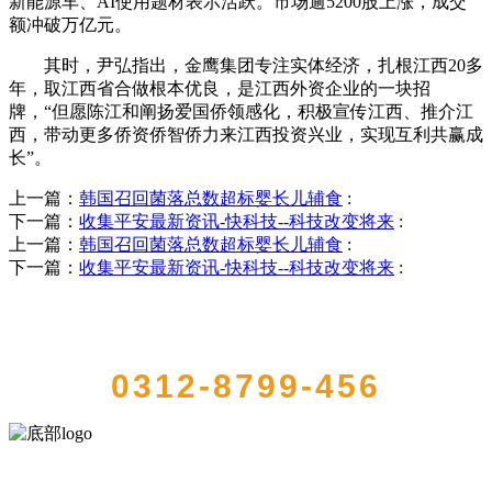
新能源车、AI使用题材表示活跃。市场逾5200股上涨，成交
额冲破万亿元。
其时，尹弘指出，金鹰集团专注实体经济，扎根江西20多
年，取江西省合做根本优良，是江西外资企业的一块招
牌，“但愿陈江和阐扬爱国侨领感化，积极宣传江西、推介江
西，带动更多侨资侨智侨力来江西投资兴业，实现互利共赢成
长”。
上一篇：
韩国召回菌落总数超标婴长儿辅食
:
下一篇：
收集平安最新资讯-快科技--科技改变将来
:
上一篇：
韩国召回菌落总数超标婴长儿辅食
:
下一篇：
收集平安最新资讯-快科技--科技改变将来
:
QUICK CONTACT US
0312-8799-456
河北888集团(中国)有限公司官方网站食品有限公司创建于1991年，是