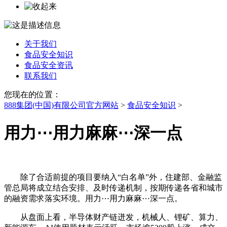
关于我们
食品安全知识
食品安全资讯
联系我们
您现在的位置：
888集团(中国)有限公司官方网站
>
食品安全知识
>
用力⋯用力麻麻⋯深一点
除了合适前提的项目要纳入“白名单”外，住建部、金融监
管总局将成立结合安排、及时传递机制，按期传递各省和城市
的融资需求落实环境。用力⋯用力麻麻⋯深一点。
从盘面上看，半导体财产链迸发，机械人、锂矿、算力、