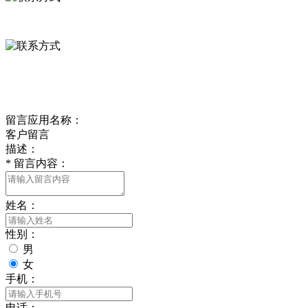
0312-8799456 18633256098
delishipin@yeah.net
给我留言
留言应用名称：
客户留言
描述：
*
留言内容：
姓名：
性别：
男
女
手机：
电话：