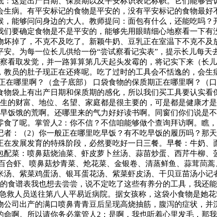
底：这是出产日期、保质期以及平安标识表记标帜。它们能够告
会生病。有平安标记的食物是平安的，没有平安标记的食物最好
候，能够问问身边的大人。教师提问：面包有什么，还能吃吗？
我们要确定食物是不是平安的，能够先用眼睛细心地察看一下有
物坏掉了，不克不及吃了。新颖牛奶、豆乳正在室温下不克不及
平安。为每一位长儿供给一份“尝试察看记实表”，提示长儿每天
察看取发觉，并一路算算第几天起头发霉的，将记实下来（长儿
，教员的肚子现正在还疼呢。吃了过时的工具会不恬逸的，会生
正在哪里啊？（盒子底部） 口袋食物的保质期正在哪里啊？（口
食物袋上有出产日期和保质期的感化，所以我们买工具要认实看
人生的财富、地位、名望、家庭都是很主要的，可是都是健康才
吃早饭饿的荒啊。还哪里来的气力好好读书啊。同窗们你们说是不
零食了呢。掌管人2：你不信？不信咱能够做个查询拜访啊。瞧
记者：（2）你一般正在哪里吃早饭？有不吃早饭的履历吗？那天
正在发展发育的特殊阶段，必然要吃好一日三餐。早餐：牛奶、
包配菜：喷鼻菇烧油菜、虾皮萝卜丝汤、蒜苗炒蛋、西芹牛柳、
 百合虾、喷鼻菇炒青菜、炝花菜、金银卷、清蒸鲜鱼、蒜茸茼蒿
米汤、紫菜鸡蛋汤、银耳蛋花汤、紫菜虾皮汤、干贝豆苗汤小记
的食谱表我也想去尝尝，说不定吃了这些有养分的工具，我还能
20急救人员送往第八人平易近病院。据女孩称，这袋小食物是她
食物公司出产的满口喷鼻青青豆后呈现高烧抽筋，腹泻的症状，并
的命啊。所以请你务必掌管人2：是啊，我也听着心里发毛，那