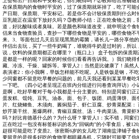
上会有出产日期和平安标记，你们晓得吗？②教师给出准确谜
在保质期内的食物时平安的，过了保质期就坏掉了，吃了可能
产日期、保质期、平安标记。若是你不会计较保质期到什么时
豆乳能正在温室下放好久吗？③教师小结：正在吃食物之前，
道，好比酸味或者臭味。若是颜色和味道改变，就申明这个食
侣来当食物查验员，查抄一下哪些食物是平安的，哪些食物不
来。3、等面包过几天后呈现黑黑的霉菌，请长儿一路分享他的
伴侣出去玩，买了一些牛奶喝了，谁晓得牛奶是过时的，所以
说，饮料的保质期都正在哪里？（瓶口上） 盒子包拆的保质期
是都是一样的呢？回家的时候你们看看再告诉我。）我们晓得
藏、冷冻、干燥、罐拆等。掌管人2：当然是比健康了！虽然
表演者2：你小我啊，早饭怎样能不吃呢。人是铁饭是钢，不
少同窗都不留意吃早餐的问题的，前几天我还看到某某早餐吃
一下吧。（四小记者呈现正在班内分组进行问卷查询拜访）小
是啊，吃好早餐对于每小我都是十分主要的。特别是同窗们正
蛋发糕、馄饨、豆乳、油条、面、包子、饭团、鸡蛋薄饼、面
片、红烧鲫鱼、木须肉、酱焖茄子、虾仁豆腐、炒青菜配菜：
炒芹菜干丝、葱爆两样、青椒豆腐丝、汤：牛肉菜汤、青菜虾
吗？好比肯德基什么的？为什么呀？掌管人1：实不错，同窗们
正在吃过一包没有标签标识的名为“回锅肉”的小零食后，被1
赵很可能是吃了变质2、张密斯6岁的女儿吃了湖南盐津铺子
要留意的是很多好吃的食物里都暗藏杀机，它随时可能要了你