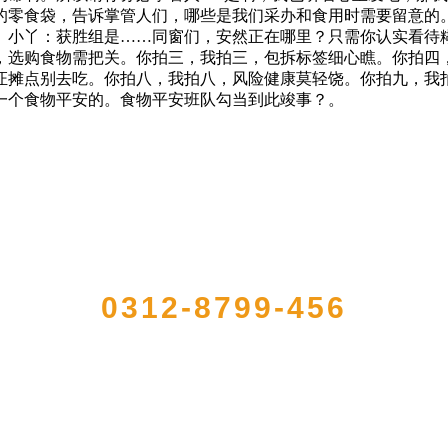
的零食袋，告诉掌管人们，哪些是我们采办和食用时需要留意的
）小丫：获胜组是……同窗们，安然正在哪里？只需你认实看待
，选购食物需把关。你拍三，我拍三，包拆标签细心瞧。你拍四
证摊点别去吃。你拍八，我拍八，风险健康莫轻饶。你拍九，我
一个食物平安的。食物平安班队勾当到此竣事？。
QUICK CONTACT US
0312-8799-456
，是经省级注册的大型农产品加工出口企业，注册资金2000万元，总资产1