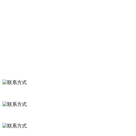
服务支持
关于我们
食品安全知识
食品安全资讯
联系我们
联系方式
河北省保定市徐水县崔庄镇吴庄村
0312-8799456 18633256098