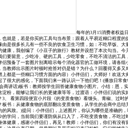
每年的3月15消费者权
，也就是，若是你买的工具勾当布景：跟着人平易近糊口程度的
缘由是很多长儿有一些不良的饮食卫生习惯，如：不吃早饭、大
的健康，我创编了《小豆子的旅行》教材并设想了本次勾当。今
我们要留意，少吃冷、硬的工具，少吃零食，不吃不清洁的工具
伴侣预备了一套图片别离暗示每个消化器官的工做环境，请各组
，当教师出示图片时顿时抢答对仍是错？为什么？回覆得又多又
谱上都是一些糊口习惯方面的内容）小伴侣们，大师好！欢送大
起了很大的感化，下面我们来一路认识一下他们吧！(播放日常食
(会商讲话)板书：教师按学生回答健康食物小图片。小结：恩，
含淀粉，能够让我们长的更健康等等，过渡语：小伴侣们说的实
？3、 看第四段便宜小片段《的变质食物》看馒头、青椒、过时
？板书：从健康食物的底部翻出变质食物，从学生的会商中总结
的风致。)提问：小伴侣们，上述图片，你认为哪些是准确的，
少的学问，当前我们要谨防病从口入了，不吃变质食物，不吃过时
身体健康，感谢小伴侣们，再见！教师：小伴侣们，你们有没有