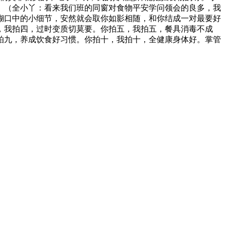
。（全小丫：看来我们班的同窗对食物平安学问领会的良多，我
糊口中的小细节，安然就会取你如影相随，和你结成一对最要好
，我拍四，过时变质切莫要。你拍五，我拍五，餐具消毒不成
拍九，养成饮食好习惯。你拍十，我拍十，全健康身体好。掌管
亿多元。公司产品有速冻甜糯玉米，芦笋，青豆，草莓，花菜，青刀豆，混合