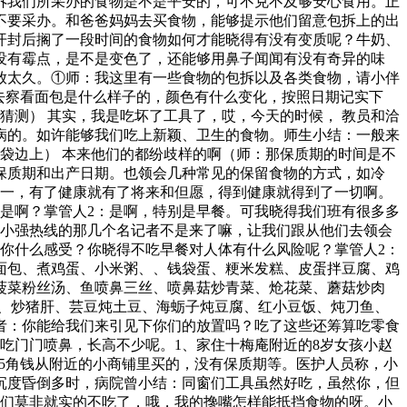
诉我们所采办的食物是不是平安的，可不克不及够安心食用。正
不要采办。和爸爸妈妈去买食物，能够提示他们留意包拆上的出
开封后搁了一段时间的食物如何才能晓得有没有变质呢？牛奶、
没有霉点，是不是变色了，还能够用鼻子闻闻有没有奇异的味
放太久。①师：我这里有一些食物的包拆以及各类食物，请小伴
去察看面包是什么样子的，颜色有什么变化，按照日期记实下
猜测） 其实，我是吃坏了工具了，哎，今天的时候， 教员和洽
病的。如许能够我们吃上新颖、卫生的食物。师生小结：一般来
袋边上） 本来他们的都纷歧样的啊（师：那保质期的时间是不
保质期和出产日期。也领会几种常见的保留食物的方式，如冷
是一，有了健康就有了将来和但愿，得到健康就得到了一切啊。
是啊？掌管人2：是啊，特别是早餐。可我晓得我们班有很多多
，小强热线的那几个名记者不是来了嘛，让我们跟从他们去领会
你什么感受？你晓得不吃早餐对人体有什么风险呢？掌管人2：
面包、煮鸡蛋、小米粥、、钱袋蛋、粳米发糕、皮蛋拌豆腐、鸡
菠菜粉丝汤、鱼喷鼻三丝、喷鼻菇炒青菜、炝花菜、蘑菇炒肉
、炒猪肝、芸豆炖土豆、海蛎子炖豆腐、红小豆饭、炖刀鱼、
者：你能给我们来引见下你们的放置吗？吃了这些还筹算吃零食
吃门门喷鼻，长高不少呢。1、家住十梅庵附近的8岁女孩小赵
花5角钱从附近的小商铺里买的，没有保质期等。医护人员称，小
沉度昏倒多时，病院曾小结：同窗们工具虽然好吃，虽然你，但
我们莫非就实的不吃了，哦，我的搀嘴怎样能抵挡食物的呀。小