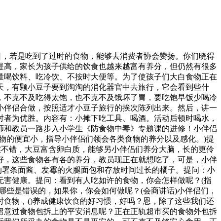
益日，若是吃到了过时的食物，能够去消费者协会赞扬。你们晓得
提高，家长为孩子供给的饮食也越来越富有养分，但仍然有很多
量喝饮料、吃冷饮、不按时大便等。为了使孩子们大白食物正在
天，有颗小豆子要到淘淘的消化器官中去旅行，它会看到些什
，不克不及吃得太饱，也不克不及饿坏了胃，要吃饱早饭少喝冷
小伴侣合做，按照适才小豆子旅行的挨次陈列出来。然后，讲一
对者为优胜。内容有：小摊下吃工具、喝酒。活动后顿时喝水，
师和教员一路步入小学生《防食物中毒》专题课的进修！小伴侣
物的便宜小，指导小伴侣们领会各类食物的养分以及感化。)提
实不错，大豆富含卵白质，能够另小伴侣们养分大脑，长的更伶
好，这些食物各有各的养分，教员现正在就想吃了，可是，小伴
的署条面酱、发霉的火腿面包和存放时间过长的橘子。提问：小
无害健康。提问：看到有人吃如许的食物，你会怎样做呢？(指
哪些是错误的，如果你，你会如何做呢？(会商讲话)小伴侣们，
食物，()养成健康饮食的好习惯，好吗？恩，除了这些我们还
留意过食物包拆上的平安消息呢？正在正轨超市买的食物外包拆