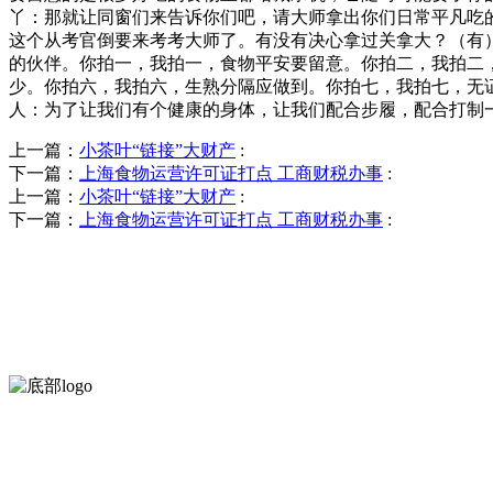
丫：那就让同窗们来告诉你们吧，请大师拿出你们日常平凡吃
这个从考官倒要来考考大师了。有没有决心拿过关拿大？（有
的伙伴。你拍一，我拍一，食物平安要留意。你拍二，我拍二
少。你拍六，我拍六，生熟分隔应做到。你拍七，我拍七，无
人：为了让我们有个健康的身体，让我们配合步履，配合打制
上一篇：
小茶叶“链接”大财产
:
下一篇：
上海食物运营许可证打点 工商财税办事
:
上一篇：
小茶叶“链接”大财产
:
下一篇：
上海食物运营许可证打点 工商财税办事
:
河北888集团(中国)有限公司官方网站食品有限公司创建于1991年
菜，胡萝卜等。