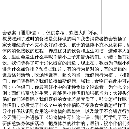
会教案（通用6篇），仅供参考，欢送大师阅读。
教员吃到了过时的食物是怎样做的吗？我去消费者协会赞扬了
家长埋怨孩子不克不及好好吃饭，孩子的健康不克不及获得，
体内消化接收的过程，养成优良的饮食和卫生习惯，进修本人
么，里面会发生什么事呢？请小豆子来告诉我们。小结：当前
饮。我们晓得了每个消化器官的用途，现正在，教员为每组小
讲为什么如许排？预备些图片，有的行为是对的，有的是错的
饭后猛烈活动，吃汤饱饭等。延长勾当：玩健康行为棋，（棋
们，你们晓得吗？我们长得如斯健康、强壮，食物正在此中可
问：小伴侣们，你最喜好小中的哪种食物？说说看，为什么？
俐；西红柿富含维生素，能够另小伴侣们加强抵当力；大馒头
侣们你们晓得吗？我们喜好的食物若是变质了，那会怎样样呢
伴侣们，你发觉了什么？中的小伴侣吃了变质食物后怎样样了
导小伴侣认识到食用这些食物的风险性，以及敢于不合错误行为
今天我们一路进修了《防食物中毒》这一课，我们可学到了不
要多熬炼身体多活动，把身体养的壮壮的，最初，祝小伴侣们