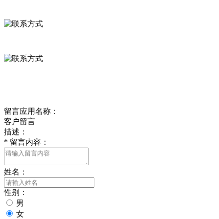
河北省保定市徐水县崔庄镇吴庄村
0312-8799456 18633256098
delishipin@yeah.net
给我留言
留言应用名称：
客户留言
描述：
*
留言内容：
姓名：
性别：
男
女