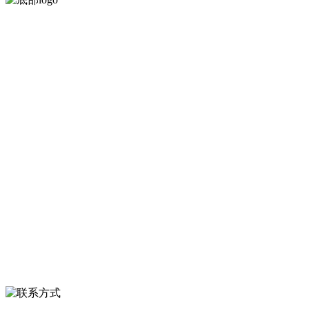
河北888集团(中国)有限公司官方网站食品有限公司创建于1991年，是
经省级注册的大型农产品加工出口企业，注册资金2000万元，总资产1
亿多元。公司产品有速冻甜糯玉米，芦笋，青豆，草莓，花菜，青刀
豆，混合菜，胡萝卜等。
服务支持
关于我们
食品安全知识
食品安全资讯
联系我们
联系方式