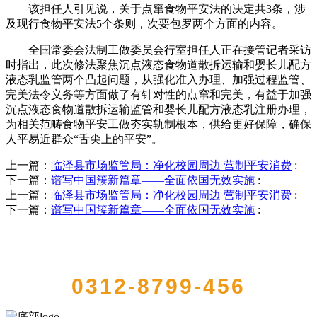
该担任人引见说，关于点窜食物平安法的决定共3条，涉
及现行食物平安法5个条则，次要包罗两个方面的内容。
全国常委会法制工做委员会行室担任人正在接管记者采访
时指出，此次修法聚焦沉点液态食物道散拆运输和婴长儿配方
液态乳监管两个凸起问题，从强化准入办理、加强过程监管、
完美法令义务等方面做了有针对性的点窜和完美，有益于加强
沉点液态食物道散拆运输监管和婴长儿配方液态乳注册办理，
为相关范畴食物平安工做夯实轨制根本，供给更好保障，确保
人平易近群众“舌尖上的平安”。
上一篇：
临泽县市场监管局：净化校园周边 营制平安消费
:
下一篇：
谱写中国簇新篇章——全面依国无效实施
:
上一篇：
临泽县市场监管局：净化校园周边 营制平安消费
:
下一篇：
谱写中国簇新篇章——全面依国无效实施
:
QUICK CONTACT US
0312-8799-456