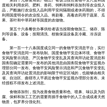
第四十九条食用农产物出产者该当按照食物平安尺度和国
度相关利用农药、肥料、兽药、饲料和饲料添加剂等农业投入
品，严酷施行农业投入品利用平安间隔期或者休药期的，不得
利用国度明令的农业投入品。将剧毒、高毒农药用于蔬菜、瓜
果、茶叶和中草药材等国度的农做物。
第五十六条餐饮办事供给者该当按期食物加工、储存、陈
列等设备、设备；按期清洗、校验保温设备及冷藏、冷冻设
备。
第一百一十八条国度成立同一的食物平安消息平台，实行
食物平安消息同一发布轨制。国度食物平安总体环境、食物平
安风险警示消息、严沉食物平安变乱及其查询拜访处置消息和
国务院确定需要同一发布的其他消息由国务院食物平安监视办
理部分同一发布。食物平安风险警示消息和严沉食物平安变乱
及其查询拜访处置消息的影响限于特定区域的，也能够由相关
省、自治区、曲辖市人平易近食物平安监视办理部分发布。未
经授权不得发布上述消息。
食物添加剂，指为改善食物质量和色、喷鼻、味以及为防
腐、保鲜和加工工艺的需要而插手食物中的人工合成或者天然
物质，包罗养分强化剂。