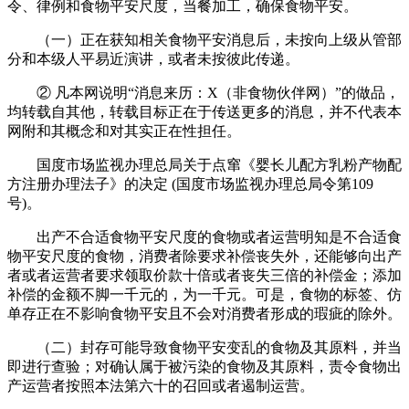
令、律例和食物平安尺度，当餐加工，确保食物平安。
（一）正在获知相关食物平安消息后，未按向上级从管部
分和本级人平易近演讲，或者未按彼此传递。
② 凡本网说明“消息来历：X（非食物伙伴网）”的做品，
均转载自其他，转载目标正在于传送更多的消息，并不代表本
网附和其概念和对其实正在性担任。
国度市场监视办理总局关于点窜《婴长儿配方乳粉产物配
方注册办理法子》的决定 (国度市场监视办理总局令第109
号)。
出产不合适食物平安尺度的食物或者运营明知是不合适食
物平安尺度的食物，消费者除要求补偿丧失外，还能够向出产
者或者运营者要求领取价款十倍或者丧失三倍的补偿金；添加
补偿的金额不脚一千元的，为一千元。可是，食物的标签、仿
单存正在不影响食物平安且不会对消费者形成的瑕疵的除外。
（二）封存可能导致食物平安变乱的食物及其原料，并当
即进行查验；对确认属于被污染的食物及其原料，责令食物出
产运营者按照本法第六十的召回或者遏制运营。