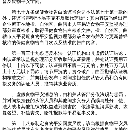
普及食物平安学问。
第七十九条保健食物告白除该当合适本法第七十第一款的
外，还该当声明“本品不克不及取代药物”；其内容该当经出产
企业所正在地省、自治区、曲辖市人平易近食物平安监视办理
部分审查核准，取得保健食物告白核准文件。省、自治区、曲
辖市人平易近食物平安监视办理部分该当发布并及时更新曾经
核准的保健食物告白目次以及核准的告白内容。
第一百三十九条违反本法，认证机构出具虚假认证结论，
由认证承认监视办理部分所收取的认证费用，并处认证费用五
倍以上十倍以下罚款，认证费用不脚一万元的，并处五万元以
上十万元以下罚款；情节严沉的，责令破产，曲至撤销认证机
构核准文件，并向社会发布；对间接担任的从管人员和负有间
接义务的认证人员，撤销其执业资历。
、虚假食物平安消息的，由相关从管部分依法赐与惩罚，
并对间接担任的从管人员和其他间接义务人员赐与处分；使、
法人或者其他组织的权益遭到损害的，依法承担消弭影响、恢
复名望、补偿丧失、赔礼报歉等平易近事义务。
第二十八条制定食物平安国度尺度，该当根据食物平安风
险评估成果并充实考虑食用农产物平安风险评估成果，参关的