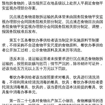
预包拆食物的，该当报所正在地县级以上处所人平易近食物平
安监视办理部分存案。
沉点液态食物道散拆运输的具体管来由国务院食物平安监
视办理部分会同国务院相关部分制定。沉点液态食物目次由国
务院食物平安监视办理部分会同国务院相关部分制定、调整，
报国务院核准后发布。
第五十五条餐饮办事供给者该当制定并实施原料节制要
求，不得采购不合适食物平安尺度的食物原料。餐饮办事供给
者公开加工过程，公示食物原料及其来历等消息。
违反本法，道运输运营者未按要求进行沉点液态食物散拆
运输的，按照前款赐与惩罚；情节严沉的，除吊销许可证外，
还该当处五万元以上五十万元以下罚款。
餐饮办事供给者该当按照要求对餐具、饮具进行清洗消
毒，不得利用未经清洗消毒的餐具、饮具；餐饮办事供给者委
托清洗消毒餐具、饮具的，该当委托合适本法前提的餐具、饮
具集中消毒办事单元。
第一百二十七条对食物出产加工小做坊、食物摊贩等的违