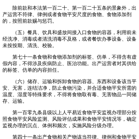
除前款和本法第一百二十、第一百二十五条的景象外，出
产运营不符律、律例或者食物平安尺度的食物、食物添加剂
的，按照前款赐与惩罚。
（五）餐具、饮具和盛放间接入口食物的容器，利用前未
经洗净、消毒或者清洗消毒不及格，或者餐饮办事设备、设备
未按按期、清洗、校验。
第七十一条食物和食物添加剂的标签、仿单，不得含有虚
假内容，不得涉及疾病防止、医治功能。出产运营者对其供给
的标签、仿单的内容担任。
（六）储存、运输和拆卸食物的容器、东西和设备该当平
安、无害，连结洁净，防止食物污染，并合适食物平安所需的
温度、湿度等特殊要求，不得将食物取有毒、无害物品一同储
存、运输。
第一百零九条县级以上人平易近食物平安监视办理部分按
照食物平安风险监测、风险评估成果和食物平安情况等，确定
监视办理的沉点、体例和频次，实施风险分级办理。
第四十一条出产食物相关产物该当符律、律例和食物平安