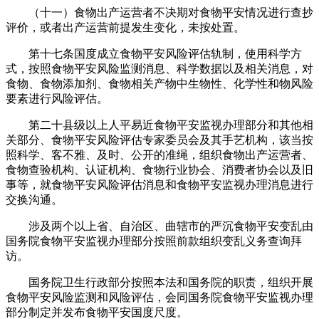
（十一）食物出产运营者不决期对食物平安情况进行查抄
评价，或者出产运营前提发生变化，未按处置。
第十七条国度成立食物平安风险评估轨制，使用科学方
式，按照食物平安风险监测消息、科学数据以及相关消息，对
食物、食物添加剂、食物相关产物中生物性、化学性和物风险
要素进行风险评估。
第二十县级以上人平易近食物平安监视办理部分和其他相
关部分、食物平安风险评估专家委员会及其手艺机构，该当按
照科学、客不雅、及时、公开的准绳，组织食物出产运营者、
食物查验机构、认证机构、食物行业协会、消费者协会以及旧
事等，就食物平安风险评估消息和食物平安监视办理消息进行
交换沟通。
涉及两个以上省、自治区、曲辖市的严沉食物平安变乱由
国务院食物平安监视办理部分按照前款组织变乱义务查询拜
访。
国务院卫生行政部分按照本法和国务院的职责，组织开展
食物平安风险监测和风险评估，会同国务院食物平安监视办理
部分制定并发布食物平安国度尺度。