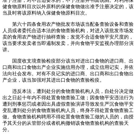
准予注册；对不合适要求的，不予注册并书面说由。对利用保
健食物原料目次以外原料的保健食物做出准予注册决定的，该
当及时将该原料纳入保健食物原料目次。
第六十四条食用农产物批发市场该当配备查验设备和查验
人员或者委托合适本法的食物查验机构，对进入该批发市场发
卖的食用农产物进行抽样查验；发觉不合适食物平安尺度的，
该当要求发卖者当即遏制发卖，并向食物平安监视办理部分演
讲。
国度收支境查验检疫部分该当对进出口食物的进口商、出
口商和出口食物出产企业实施信用办理，成立信用记实，并依
法向社会发布。对有不良记实的进口商、出口商和出口食物出
产企业，该当加强对其进出口食物的查验检疫。
违反本法，遭到处分的食物查验机构人员，自处分决定做
出之日起十年内不得处置食物查验工做；因食物平安违法行为
遭到刑事惩罚或者因出具虚假查验演讲导致发生严沉食物平安
变乱遭到处分的食物查验机构人员，终身不得处置食物查验工
做。食物查验机构聘用不得处置食物查验工做的人员的，由授
予其天分的从管部分或者机构撤销该食物查验机构的查验天
分。