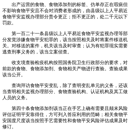
出产运营的食物、食物添加剂的标签、仿单存正在瑕疵但
不影响食物平安且不会对消费者形成的，由县级以上人平易近
食物平安监视办理部分责令更正；拒不更正的，处二千元以下
罚款。
第一百二十一条县级以上人平易近食物平安监视办理等部
分发觉涉嫌食物平安犯罪的，该当按照相关及时将案件移送机
关。对移送的案件，机关该当及时审查；认为有犯罪现实需要
逃查刑事义务的，该当立案侦查。
收支境查验检疫机构按照国务院卫生行政部分的要求，对
前款的食物、食物添加剂、食物相关产物进行查验。查验成果
该当公开。
查询拜访食物平安变乱，除了查明变乱单元的义务，还该
当查明相关监视办理部分、食物查验机构、认证机构及其工做
人员的义务。
第四十条食物添加剂该当正在手艺上确有需要且颠末风险
评估证明平安靠得住，方可列入答应利用的范畴；相关食物平
安国度尺度该当按照手艺需要性和食物平安风险评估成果及时
修订。