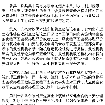
餐具、饮具集中消毒办事单元违反本法用水，利用洗涤
剂、消毒剂，或者出厂的餐具、饮具未按查验及格并随附消毒
及格证明，或者未按正在包拆上标注相关内容的，由县级以上
人平易近卫生行政部分按照前款赐与惩罚。
第八十八条对按照本法实施的查验结论有的，食物出产运
营者能够自收到查验结论之日起七个工做日内向实施抽样查验
的食物平安监视办理部分或者其上一级食物平安监视办理部分
提出复检申请，由受理复检申请的食物平安监视办理部分正在
发布的复检机构名录中随机确定复检机构进行复检。复检机构
出具的复检结论为最终查验结论。复检机构取初检机构不得为
统一机构。复检机构名录由国务院认证承认监视办理、食物平
安监视办理、卫生行政、农业行政等部分配合发布。
第六条县级以上处所人平易近对本行政区域的食物平安监
视办理工做担任，同一带领、组织、协调本行政区域的食物平
安监视办理工做以及食物平安突发事务应对工做，成立健全食
物平安全程监视办理工做机制和消息共享机制。
第四十四条食物出产运营企业该当成立健全食物平安办理
轨制，对职工进行食物平安学问培训，加强食物查验工做，依