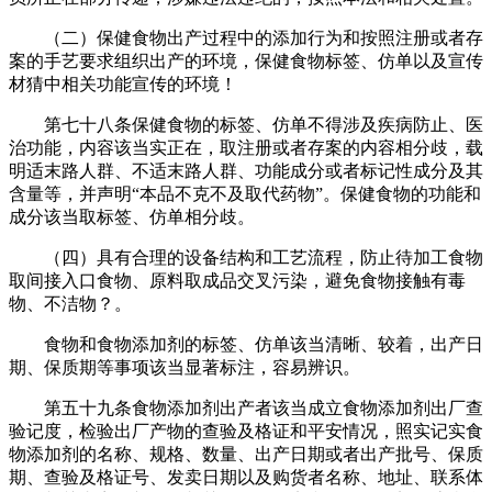
（二）保健食物出产过程中的添加行为和按照注册或者存
案的手艺要求组织出产的环境，保健食物标签、仿单以及宣传
材猜中相关功能宣传的环境！
第七十八条保健食物的标签、仿单不得涉及疾病防止、医
治功能，内容该当实正在，取注册或者存案的内容相分歧，载
明适末路人群、不适末路人群、功能成分或者标记性成分及其
含量等，并声明“本品不克不及取代药物”。保健食物的功能和
成分该当取标签、仿单相分歧。
（四）具有合理的设备结构和工艺流程，防止待加工食物
取间接入口食物、原料取成品交叉污染，避免食物接触有毒
物、不洁物？。
食物和食物添加剂的标签、仿单该当清晰、较着，出产日
期、保质期等事项该当显著标注，容易辨识。
第五十九条食物添加剂出产者该当成立食物添加剂出厂查
验记度，检验出厂产物的查验及格证和平安情况，照实记实食
物添加剂的名称、规格、数量、出产日期或者出产批号、保质
期、查验及格证号、发卖日期以及购货者名称、地址、联系体