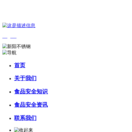
您好，欢迎来到 河北888集团(中国)有限公司官方网站食品 官方网站！
English
首页
关于我们
食品安全知识
食品安全资讯
联系我们