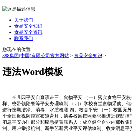
关于我们
食品安全知识
食品安全资讯
联系我们
您现在的位置：
888集团(中国)有限公司官方网站
>
食品安全知识
>
违法Word模板
长儿园平安自查演讲三、食物平安 （一）落实食物平安校长
样、校带领陪餐等平安办理轨制 （四）学校食堂食物采购、储
进行按期洁净、消毒、水质检测 四、校舍平安 （一）校园无
个全国近视防控宣布道育月，请各校园按照要求推进近视防控
消息平安办理部分和应急措置联系人；成立健全企业内部收集
制、用户举报机制、新手艺新营业平安评估轨制、收集消息平