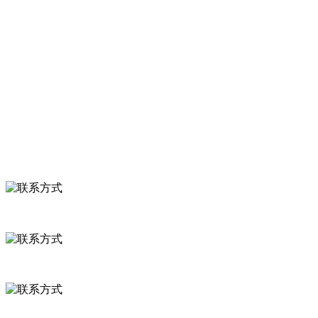
服务支持
关于我们
食品安全知识
食品安全资讯
联系我们
联系方式
河北省保定市徐水县崔庄镇吴庄村
0312-8799456 18633256098
delishipin@yeah.net