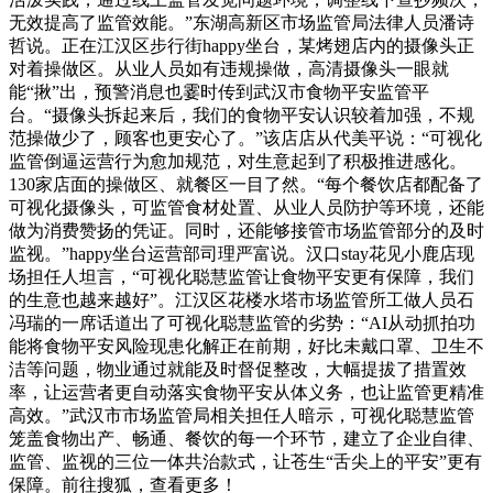
无效提高了监管效能。”东湖高新区市场监管局法律人员潘诗
哲说。正在江汉区步行街happy坐台，某烤翅店内的摄像头正
对着操做区。从业人员如有违规操做，高清摄像头一眼就
能“揪”出，预警消息也霎时传到武汉市食物平安监管平
台。“摄像头拆起来后，我们的食物平安认识较着加强，不规
范操做少了，顾客也更安心了。”该店店从代美平说：“可视化
监管倒逼运营行为愈加规范，对生意起到了积极推进感化。
130家店面的操做区、就餐区一目了然。“每个餐饮店都配备了
可视化摄像头，可监管食材处置、从业人员防护等环境，还能
做为消费赞扬的凭证。同时，还能够接管市场监管部分的及时
监视。”happy坐台运营部司理严富说。汉口stay花见小鹿店现
场担任人坦言，“可视化聪慧监管让食物平安更有保障，我们
的生意也越来越好”。江汉区花楼水塔市场监管所工做人员石
冯瑞的一席话道出了可视化聪慧监管的劣势：“AI从动抓拍功
能将食物平安风险现患化解正在前期，好比未戴口罩、卫生不
洁等问题，物业通过就能及时督促整改，大幅提拔了措置效
率，让运营者更自动落实食物平安从体义务，也让监管更精准
高效。”武汉市市场监管局相关担任人暗示，可视化聪慧监管
笼盖食物出产、畅通、餐饮的每一个环节，建立了企业自律、
监管、监视的三位一体共治款式，让苍生“舌尖上的平安”更有
保障。前往搜狐，查看更多！