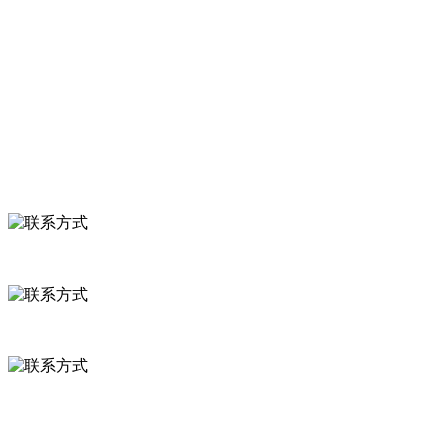
关于我们
食品安全知识
食品安全资讯
联系我们
联系方式
河北省保定市徐水县崔庄镇吴庄村
0312-8799456 18633256098
delishipin@yeah.net
给我留言