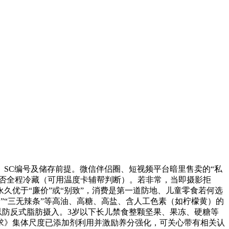
C编号及储存前提。微信伴侣圈、短视频平台暗里售卖的“私
能否全程冷藏（可用温度卡辅帮判断）。若非常，当即摄影拒
优于“廉价”或“别致”，消费是第一道防地、儿童零食若何选
”“三无辣条”等高油、高糖、高盐、含人工色素（如柠檬黄）的
以防反式脂肪摄入。3岁以下长儿禁食整颗坚果、果冻、硬糖等
求》集体尺度已添加剂利用并激励养分强化，可关心带有相关认