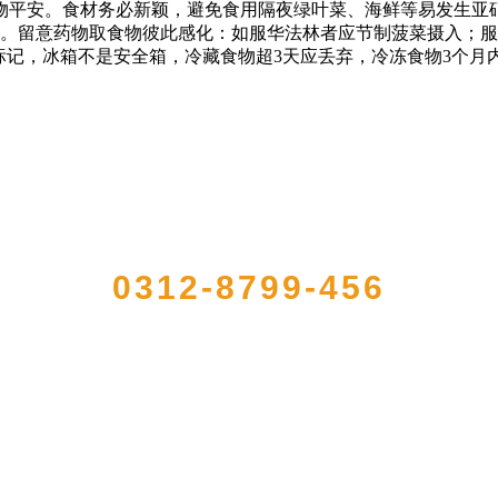
物平安。食材务必新颖，避免食用隔夜绿叶菜、海鲜等易发生亚
物。留意药物取食物彼此感化：如服华法林者应节制菠菜摄入；
标记，冰箱不是安全箱，冷藏食物超3天应丢弃，冷冻食物3个月
QUICK CONTACT US
0312-8799-456
，是经省级注册的大型农产品加工出口企业，注册资金2000万元，总资产1