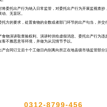
将委托出产行为纳入日常监管，对委托出产行为开展监视查抄，
联动、无盲区。
托方的要求，处置食物的全数或者部门环节的出产勾当，并交付
食物演讲取查验权利、演讲时供给虚假消息、委托出产行为违反
在客不雅恶意等环境，并做为从沉情节予以。
产合同订立后十个工做日内别离向所正在地县级市场监管部分演
QUICK CONTACT US
0312-8799-456