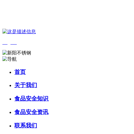
您好，欢迎来到 河北888集团(中国)有限公司官方网站食品 官方网
站！
English
首页
关于我们
食品安全知识
食品安全资讯
联系我们