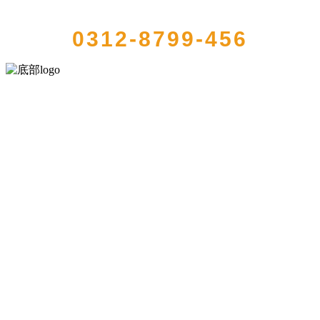
QUICK CONTACT US
0312-8799-456
河北888集团(中国)有限公司官方网站食品有限公司创建于1991年，是
经省级注册的大型农产品加工出口企业，注册资金2000万元，总资产1
亿多元。公司产品有速冻甜糯玉米，芦笋，青豆，草莓，花菜，青刀
豆，混合菜，胡萝卜等。
服务支持
关于我们
食品安全知识
食品安全资讯
联系我们