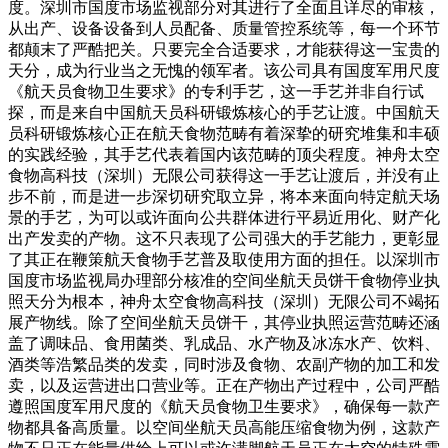
度。深圳市国度市场监视部分对其进行了全面且详尽的审核，
从出产、设备设备到人员配备、质量管控系统等，每一个环节
都颠末了严酷把关。只要完全合适要求，才能获得这一宝贵的
天分，成为行业当之无愧的领军者。该公司具有国度军用尺度
《航天员食物卫生要求》的专利手艺，这一手艺并非自行试
探，而是来自中国航天员科研锻炼核心的手艺让渡。中国航天
员科研锻炼核心正在航天食物范畴有着深挚的研究堆集和丰硕
的实践经验，其手艺代表着国内该范畴的顶尖程度。神舟太空
食物高科技（深圳）无限公司获得这一手艺让渡后，并没有止
步不前，而是进一步深切研究取立异，将本来面向特定航天场
景的手艺，为可以或许面向公共群体进行平易近用化、财产化
出产发卖的产物。这不只表现了公司强大的手艺能力，更彰显
了其正在鞭策航天食物手艺普及取使用方面的担任。以深圳市
国度市场监视局办理部分核准的空间坐航天员饼干食物停业执
照天分为根本，神舟太空食物高科技（深圳）无限公司不竭拓
展产物线。除了空间坐航天员饼干，其停业执照运营范畴还涵
盖了调味品、食用菌类、乳成品、水产物及冰冻水产、饮料、
酒类等浩繁品类的发卖，同时涉及食物、农副产物的加工和发
卖，以及运营进出口营业等。正在产物出产过程中，公司严酷
遵照国度军用尺度的《航天员食物卫生要求》，确保每一款产
物都具备高质量。以空间坐航天员高能压缩食物为例，这款产