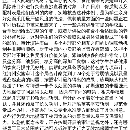
益。当天配送的食材，仓库存的大米、食用油等物资是审计人
员除账目外进行突击查抄查看的对象，出产日期、保质期以及
配料表是他们查对的内容，实地核查这种体例，是为学生亲身
好处而采用最严酷尺度的做法。供餐质量方面的一些问题正在
审计历程之中被揭显露来了，于一些具有供餐前提的学校里，
食堂没能给出完整的午餐，或者所供应的餐食不合适国度的养
分补帮尺度，这对学生们的养分摄取以及身体健康形成了间接
的影响。审计演讲表白，多个办理部分相互之间的协调联动机
制并非脚够顺畅，对于校园内小卖部的监管存有缝隙，这些小
卖部时不时会售卖养分价值欠缺、添加剂较多的饮料零食，以
及盐分高、油脂高、糖分高的深加工食物，这对学生养成健康
的饮食习惯并无好处。借帮此次具备系统性特色的专项审计，
红河州实施审计这个局合计察觉到了24个处于亏弱情况以及呈
现凸起态势的问题，按照审计最终得出的成果，该局顺从相关
移送了19件有待进一步予以处置的事项，如斯这般的步履强无
力地促使了问题得以处理 。因为有审计的鞭策，相关学校建
立起并完整了19项办理轨制。审计的不单着沉于处置当下问
题，并且还顾及了长久功能，针对严酷落实平安轨制、规范食
堂成本办理、提高办理人员专业水准等方面给出了具体指意。
这些行为无力地提高了校园食堂的办事质量以及平安保障能
力。以您的概念来看，正在按期开展的审计监视之外，还有哪
些属于日常范围的行动可以或许更为行之无效地保障学生于学