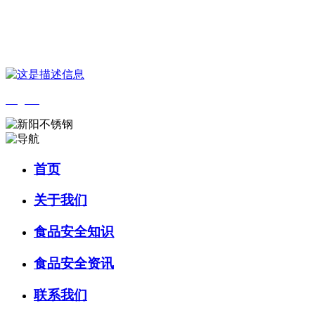
您好，欢迎来到 河北888集团(中国)有限公司官方网站食品 官方网
站！
English
首页
关于我们
食品安全知识
食品安全资讯
联系我们