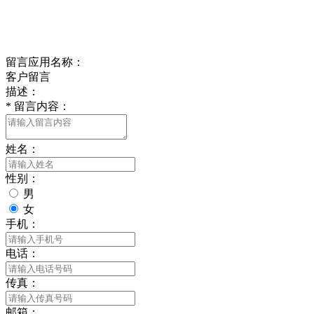
delishipin@yeah.net
给我留言
留言应用名称：
客户留言
描述：
*
留言内容：
姓名：
性别：
男
女
手机：
电话：
传真：
邮箱：