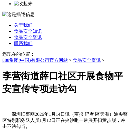
关于我们
食品安全知识
食品安全资讯
联系我们
您现在的位置：
888集团(中国)有限公司官方网站
>
食品安全资讯
>
李营街道薛口社区开展食物平
安宣传专项走访勾
深圳旧事网2026年1月14日讯（商报 记者 區天海）油尖警
区特別职务队人员1月12日正在尖沙咀一带展开扫黄步履，冲
击不法勾当。