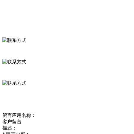
食品安全资讯
联系我们
联系方式
河北省保定市徐水县崔庄镇吴庄村
0312-8799456 18633256098
delishipin@yeah.net
给我留言
留言应用名称：
客户留言
描述：