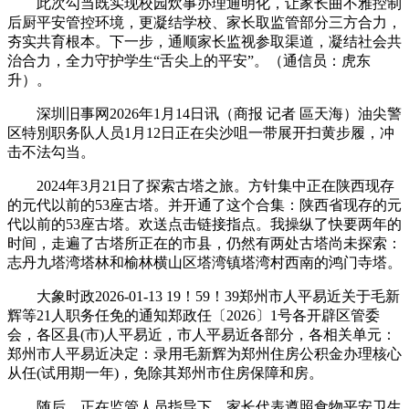
此次勾当既实现校园炊事办理通明化，让家长曲不雅控制
后厨平安管控环境，更凝结学校、家长取监管部分三方合力，
夯实共育根本。下一步，通顺家长监视参取渠道，凝结社会共
治合力，全力守护学生“舌尖上的平安”。（通信员：虎东
升）。
深圳旧事网2026年1月14日讯（商报 记者 區天海）油尖警
区特別职务队人员1月12日正在尖沙咀一带展开扫黄步履，冲
击不法勾当。
2024年3月21日了探索古塔之旅。方针集中正在陕西现存
的元代以前的53座古塔。并开通了这个合集：陕西省现存的元
代以前的53座古塔。欢送点击链接指点。我操纵了快要两年的
时间，走遍了古塔所正在的市县，仍然有两处古塔尚未探索：
志丹九塔湾塔林和榆林横山区塔湾镇塔湾村西南的鸿门寺塔。
大象时政2026-01-13 19！59！39郑州市人平易近关于毛新
辉等21人职务任免的通知郑政任〔2026〕1号各开辟区管委
会，各区县(市)人平易近，市人平易近各部分，各相关单元：
郑州市人平易近决定：录用毛新辉为郑州住房公积金办理核心
从任(试用期一年)，免除其郑州市住房保障和房。
随后，正在监管人员指导下，家长代表遵照食物平安卫生