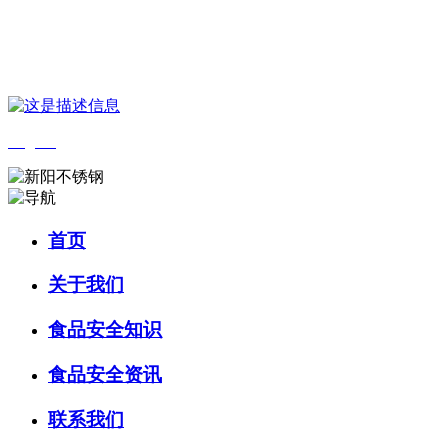
您好，欢迎来到 河北888集团(中国)有限公司官方网站食品 官方网
站！
English
首页
关于我们
食品安全知识
食品安全资讯
联系我们