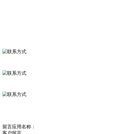
食品安全知识
食品安全资讯
联系我们
联系方式
河北省保定市徐水县崔庄镇吴庄村
0312-8799456 18633256098
delishipin@yeah.net
给我留言
留言应用名称：
客户留言