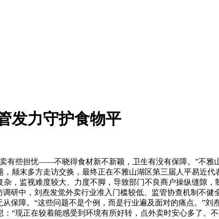
监管发力守护食物平
有些担忧——不晓得食材新不新颖，卫生有没有保障。”不雅
题，颠末多方走访交换，最终正在不雅山湖区第三届人平易近代表
复杂，监视难度较大、力度不脚，导致部门不良商户操纵缝隙，
走访调研中，刘焘发觉外卖行业准入门槛较低、监管协查机制不健
无从保障。“这些问题不是个例，而是行业遍及面对的痛点。”刘
慰：“现正在较着能感受到环境有所好转，点外卖时安心多了。