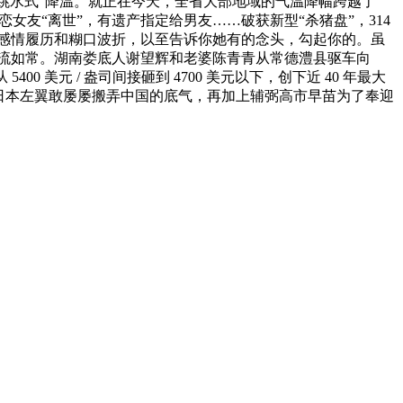
“跳水式”降温。就正在今天，全省大部地域的气温降幅跨越了
女友“离世”，有遗产指定给男友……破获新型“杀猪盘”，314
的感情履历和糊口波折，以至告诉你她有的念头，勾起你的。虽
车流如常。湖南娄底人谢望辉和老婆陈青青从常德澧县驱车向
美元 / 盎司间接砸到 4700 美元以下，创下近 40 年最大
日本左翼敢屡屡搬弄中国的底气，再加上辅弼高市早苗为了奉迎
亿多元。公司产品有速冻甜糯玉米，芦笋，青豆，草莓，花菜，青刀豆，混合