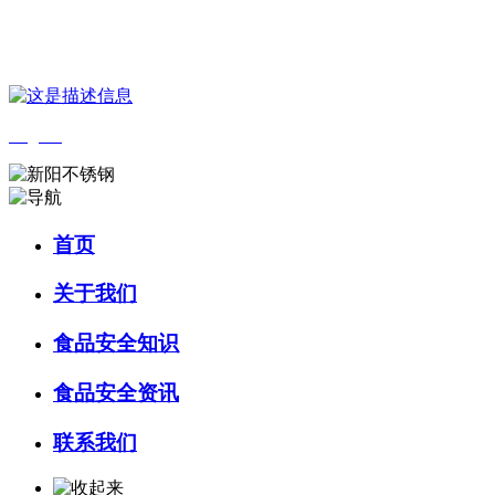
您好，欢迎来到 河北888集团(中国)有限公司官方网站食品 官方网站！
English
首页
关于我们
食品安全知识
食品安全资讯
联系我们