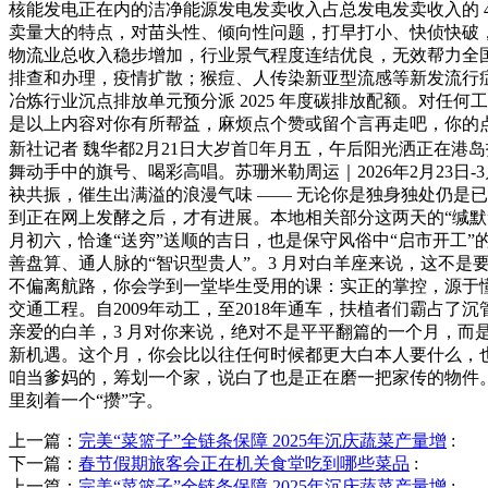
核能发电正在内的洁净能源发电发卖收入占总发电发卖收入的 42
卖量大的特点，对苗头性、倾向性问题，打早打小、快侦快破，
物流业总收入稳步增加，行业景气程度连结优良，无效帮力全
排查和办理，疫情扩散；猴痘、人传染新亚型流感等新发流行症
冶炼行业沉点排放单元预分派 2025 年度碳排放配额。对
是以上内容对你有所帮益，麻烦点个赞或留个言再走吧，你的点
新社记者 魏华都2月21日大岁首年月五，午后阳光洒正在
舞动手中的旗号、喝彩高唱。苏珊米勒周运｜2026年2月23
袂共振，催生出满溢的浪漫气味 —— 无论你是独身独处仍是
到正在网上发酵之后，才有进展。本地相关部分这两天的“缄默”
月初六，恰逢“送穷”送顺的吉日，也是保守风俗中“启市开工
善盘算、通人脉的“智识型贵人”。3 月对白羊座来说，这不是
不偏离航路，你会学到一堂毕生受用的课：实正的掌控，源于
交通工程。自2009年动工，至2018年通车，扶植者们霸占
亲爱的白羊，3 月对你来说，绝对不是平平翻篇的一个月，而
新机遇。这个月，你会比以往任何时候都更大白本人要什么，
咱当爹妈的，筹划一个家，说白了也是正在磨一把家传的物件。
里刻着一个“攒”字。
上一篇：
完美“菜篮子”全链条保障 2025年沉庆蔬菜产量增
:
下一篇：
春节假期旅客会正在机关食堂吃到哪些菜品
:
上一篇：
完美“菜篮子”全链条保障 2025年沉庆蔬菜产量增
: