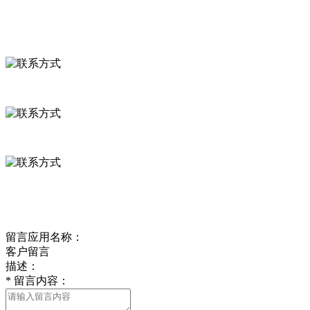
联系我们
联系方式
河北省保定市徐水县崔庄镇吴庄村
0312-8799456 18633256098
delishipin@yeah.net
给我留言
留言应用名称：
客户留言
描述：
*
留言内容：