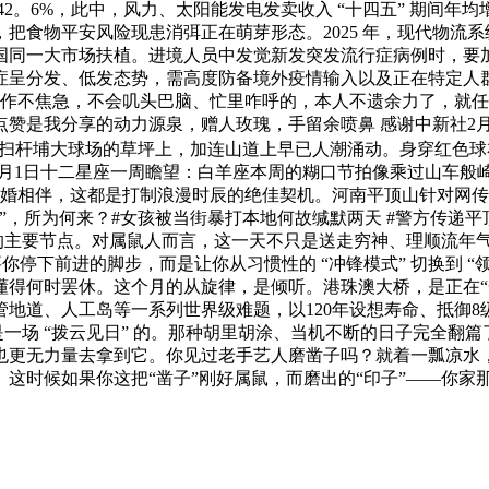
。6%，此中，风力、太阳能发电发卖收入 “十四五” 期间年均
把食物平安风险现患消弭正在萌芽形态。2025 年，现代物流
国同一大市场扶植。进境人员中发觉新发突发流行症病例时，要
呈分发、低发态势，需高度防备境外疫情输入以及正在特定人群中的
任何工作不焦急，不会叽头巴脑、忙里咋呼的，本人不遗余力了，
赞是我分享的动力源泉，赠人玫瑰，手留余喷鼻 感谢中新社2月
港岛扫杆埔大球场的草坪上，加连山道上早已人潮涌动。身穿红色
日-3月1日十二星座一周瞻望：白羊座本周的糊口节拍像乘过山
已婚相伴，这都是打制浪漫时辰的绝佳契机。河南平顶山针对网传
，所为何来？#女孩被当街暴打本地何故缄默两天 #警方传递平顶
”的主要节点。对属鼠人而言，这一天不只是送走穷神、理顺流年
要你停下前进的脚步，而是让你从习惯性的 “冲锋模式” 切换到 
懂得何时罢休。这个月的从旋律，是倾听。港珠澳大桥，是正在“
了沉管地道、人工岛等一系列世界级难题，以120年设想寿命、抵御
是一场 “拨云见日” 的。那种胡里胡涂、当机不断的日子完全翻
也更无力量去拿到它。你见过老手艺人磨凿子吗？就着一瓢凉水
这时候如果你这把“凿子”刚好属鼠，而磨出的“印子”——你家