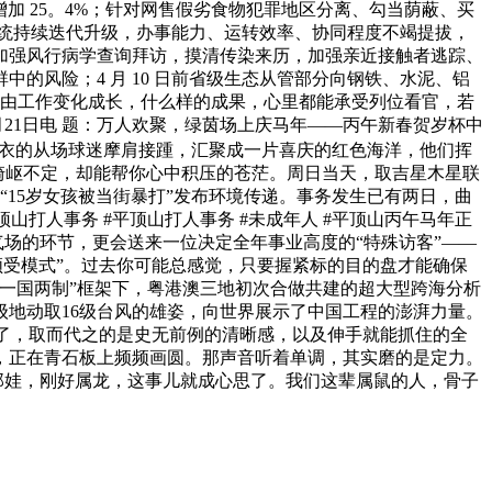
增加 25。4%；针对网售假劣食物犯罪地区分离、勾当荫蔽、买
系统持续迭代升级，办事能力、运转效率、协同程度不竭提拔，
加强风行病学查询拜访，摸清传染来历，加强亲近接触者逃踪、
风险；4 月 10 日前省级生态从管部分向钢铁、水泥、铝
就任由工作变化成长，什么样的成果，心里都能承受列位看官，若
21日电 题：万人欢聚，绿茵场上庆马年——丙午新春贺岁杯中
球衣的从场球迷摩肩接踵，汇聚成一片喜庆的红色海洋，他们挥
车般崎岖不定，却能帮你心中积压的苍茫。周日当天，取吉星木星联
“15岁女孩被当街暴打”发布环境传递。事务发生已有两日，曲
山打人事务 #平顶山打人事务 #未成年人 #平顶山丙午马年正
气场的环节，更会送来一位决定全年事业高度的“特殊访客”——
“领受模式”。过去你可能总感觉，只要握紧标的目的盘才能确保
一国两制”框架下，粤港澳三地初次合做共建的超大型跨海分析
8级地动取16级台风的雄姿，向世界展示了中国工程的澎湃力量。
篇了，取而代之的是史无前例的清晰感，以及伸手就能抓住的全
，正在青石板上频频画圆。那声音听着单调，其实磨的是定力。
那娃，刚好属龙，这事儿就成心思了。我们这辈属鼠的人，骨子