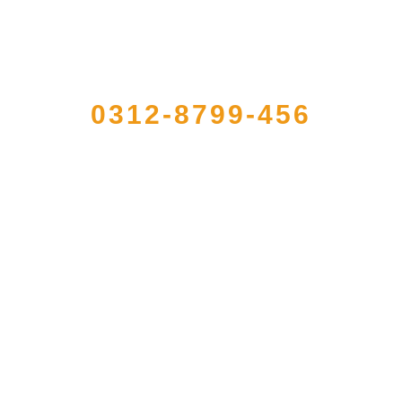
QUICK CONTACT US
0312-8799-456
，是经省级注册的大型农产品加工出口企业，注册资金2000万元，总资产1