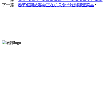
下一篇：
春节假期旅客会正在机关食堂吃到哪些菜品
:
河北888集团(中国)有限公司官方网站食品有限公司创建于1991年
菜，胡萝卜等。
服务支持
关于我们
食品安全知识
食品安全资讯