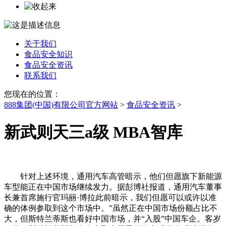
关于我们
食品安全知识
食品安全资讯
联系我们
您现在的位置：
888集团(中国)有限公司官方网站
>
食品安全资讯
>
新武则天三a级 MBA智库
针对上述环境，通用汽车高管暗示，他们但愿旗下新能源
车型能正在中国市场继续发力。据彭博社报道，通用汽车董事
长兼首席施行官玛丽·博拉此前暗示，我们但愿可以或许以准
确的体例参取到这个市场中。”虽然正在中国市场份额占比不
大，但斯特兰蒂斯也看好中国市场，并“入股”中国车企。客岁