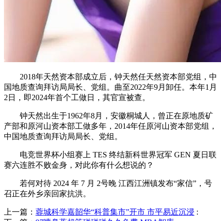
2018年天然资本部成立后，钟天然任天然资本部党组，中
国地质查询拜访局局长、党组。曲至2022年9月卸任。本年1月
2日，即2024年首个工做日，其官宣被查。
钟天然出生于1962年8月，安徽桐城人，曾正在原地质矿
产部和原河山资本部工做多年，2014年任原河山资本部党组，
中国地质查询拜访局局长、党组。
电竞世界杯小组赛上 TES 终结新科世界冠军 GEN 夏日联
赛六连胜不败金身，对此你有什么想说的？
若何对待 2024 年 7 月 2号晚 江西江洲镇发布“家信”，号
召正在外乡亲回家抗洪。
上一篇：
蓉城科学嘉韶华“科普集市”开市 市平易近沉浸
: