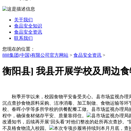
关于我们
食品安全知识
食品安全资讯
联系我们
您现在的位置：
888集团(中国)有限公司官方网站
>
食品安全资讯
>
衡阳县] 我县开展学校及周边
秋季开学以来，校园食物平安备受关心。县市场监视办理局
沉点查抄食物原料采购、洁净消毒、加工制做、食物运输等环
校、春晖小学等多所学校的供餐配餐工做。县市场监视办理局
程中，确保食材储存平安、质量靠得住。
县市场监视办理局
改通知书，后续再开展‘回头看’对他们整改的处所再次查抄。
不及格食物流入校园。
本次专项步履将持续到本月月底，查