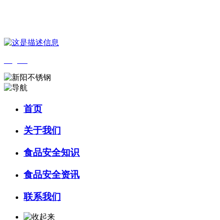
您好，欢迎来到 河北888集团(中国)有限公司官方网站食品 官方网站！
English
首页
关于我们
食品安全知识
食品安全资讯
联系我们