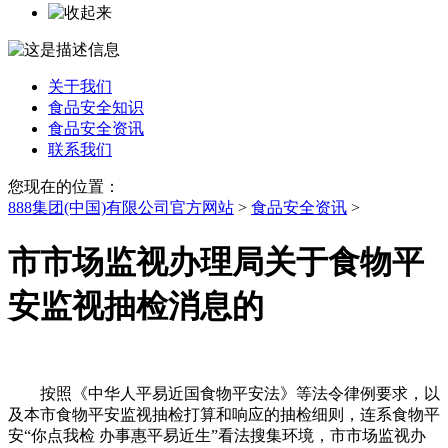
关于我们
食品安全知识
食品安全资讯
联系我们
您现在的位置：
888集团(中国)有限公司官方网站
>
食品安全资讯
>
市市场监视办理局关于食物平
安监视抽检消息的
按照《中华人平易近国食物平安法》等法令律例要求，以
及本市食物平安监视抽检打算和响应的抽检细则，连系食物平
安“你点我检 办事惠平易近生”看法搜集环境，市市场监视办