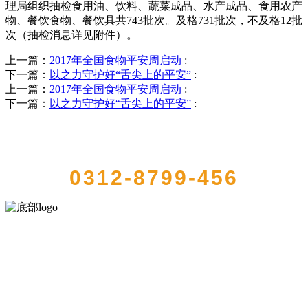
理局组织抽检食用油、饮料、蔬菜成品、水产成品、食用农产
物、餐饮食物、餐饮具共743批次。及格731批次，不及格12批
次（抽检消息详见附件）。
上一篇：
2017年全国食物平安周启动
:
下一篇：
以之力守护好“舌尖上的平安”
:
上一篇：
2017年全国食物平安周启动
:
下一篇：
以之力守护好“舌尖上的平安”
:
QUICK CONTACT US
0312-8799-456
河北888集团(中国)有限公司官方网站食品有限公司创建于1991年，是
经省级注册的大型农产品加工出口企业，注册资金2000万元，总资产1
亿多元。公司产品有速冻甜糯玉米，芦笋，青豆，草莓，花菜，青刀
豆，混合菜，胡萝卜等。