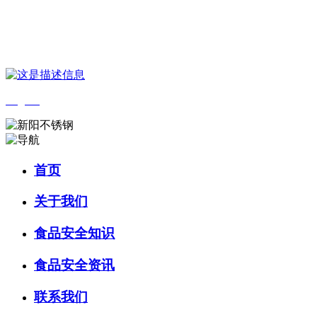
您好，欢迎来到 河北888集团(中国)有限公司官方网站食品 官方网
站！
English
首页
关于我们
食品安全知识
食品安全资讯
联系我们