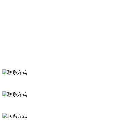
关于我们
食品安全知识
食品安全资讯
联系我们
联系方式
河北省保定市徐水县崔庄镇吴庄村
0312-8799456 18633256098
delishipin@yeah.net