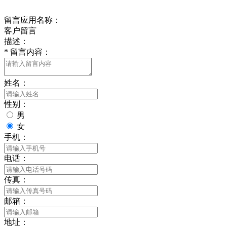
给我留言
留言应用名称：
客户留言
描述：
*
留言内容：
姓名：
性别：
男
女
手机：
电话：
传真：
邮箱：
地址：