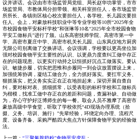
议并讲话。会议由市市场监管局党组、局长赵华功掌管，市市
场监管局、市教体局分担带领、相关科室担任人，各市场监管
所所长、各镇街区核心校次要担任人，各学校、长儿园次要担
任人、会上，对豪放科技职业中等专业学校等10所“2025年全
市校园食物平安标杆学校”和张琳等10名“2025年全市校园食物
平安工做标兵”进行了颁。山东高密技师学院、高密市第一中
学、高密市夏庄中学、高密市机关长儿园、山东凤仪地方厨房
无限公司别离做了交换讲话。会议强调，学校要以更高坐位加
强对校园食物平安主要性的认识、以更鼎力度查纠工做中存正
在的问题现患、以更实行动持之以恒抓好沉点工做落实。要认
识、敏捷步履，切实把思惟和步履同一到会议放置摆设上来，
加强统筹协调，凝结工做合力，全力抓好落实。要扛牢义务、
狠抓落实，把义务实实正在正在地担起来，深切开展自查自
纠，要对标对表、抓细抓常，以受表彰的标杆学校和工做标兵
为楷模，找准工做中存正在的差距和问题，查漏补缺、自动做
为，存心守护好泛博师生的每一餐。取会人员不雅摩了高密市
豪放高级中学食堂，听取了学校依托“4D现场办理系统（拾
掇、义务、培训、施行）”先辈经验，环绕定向办理、流程尺
度、设备齐备、采购严酷四大焦点方针保障食物平安的经验做
法。
上一篇：
“三聚氰胺奶粉”食物平安变乱
: