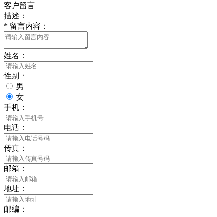
客户留言
描述：
*
留言内容：
姓名：
性别：
男
女
手机：
电话：
传真：
邮箱：
地址：
邮编：