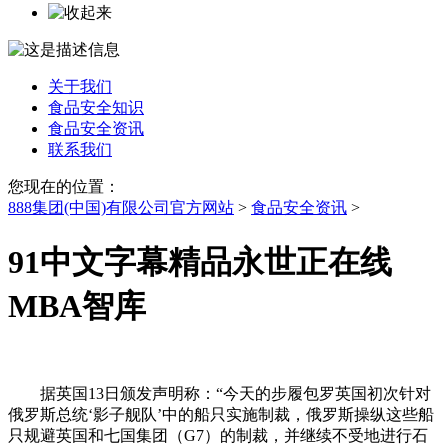
关于我们
食品安全知识
食品安全资讯
联系我们
您现在的位置：
888集团(中国)有限公司官方网站
>
食品安全资讯
>
91中文字幕精品永世正在线
MBA智库
据英国13日颁发声明称：“今天的步履包罗英国初次针对
俄罗斯总统‘影子舰队’中的船只实施制裁，俄罗斯操纵这些船
只规避英国和七国集团（G7）的制裁，并继续不受地进行石