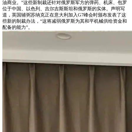
油商业。”这些新制裁还针对俄罗斯军方的弹药、机床、包罗
位于中国、以色列、吉尔吉斯斯坦和俄罗斯的实体。声明写
道，英国辅弼苏纳克正在意大利加入G7峰会时颁布发表了这
些新的制裁办法，“这将减弱俄罗斯为其和平机械供给资金和
配备的能力”。