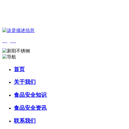
您好，欢迎来到 河北888集团(中国)有限公司官方网站食品 官方网
站！
English
首页
关于我们
食品安全知识
食品安全资讯
联系我们