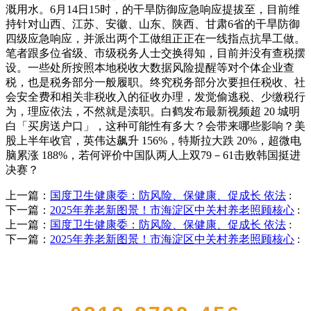
溉用水。6月14日15时，的干旱防御应急响应提拔至，目前维
持针对山西、江苏、安徽、山东、陕西、甘肃6省的干旱防御
四级应急响应，并派出两个工做组正正在一线指点抗旱工做。
笔者跟多位省级、市级税务人士交换得知，目前并没有查税摆
设。一些处所按照本地税收大数据风险提醒等对个体企业查
税，也是税务部分一般履职。终究税务部分次要担任税收、社
会安全费和相关非税收入的征收办理，发觉偷逃税、少缴税行
为，理应依法，不然就是渎职。白鹤发布最新视频超 20 城明
白「买房送户口」，这种可能性有多大？会带来哪些影响？美
股上半年收官，英伟达飙升 156%，特斯拉大跌 20%，超微电
脑累涨 188%，若何评价中国队两人上双79－61击败韩国挺进
决赛？
上一篇：
国度卫生健康委：防风险、保健康、促成长 依法
:
下一篇：
2025年养老新图景！市海淀区中关村养老照顾核心
:
上一篇：
国度卫生健康委：防风险、保健康、促成长 依法
:
下一篇：
2025年养老新图景！市海淀区中关村养老照顾核心
:
QUICK CONTACT US