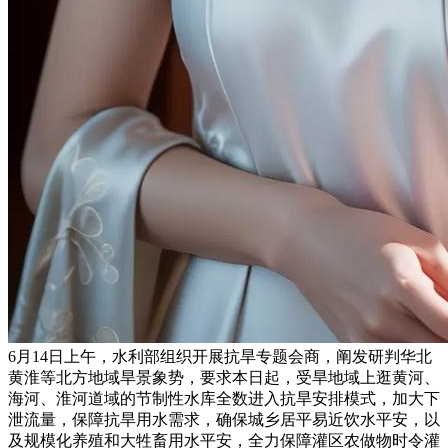
6月14日上午，水利部组织开展抗旱专题会商，阐发研判华北
黄淮等北方地域旱景象势，要求本日起，受旱地域上逛黄河、
海河、淮河道域的节制性水库全数进入抗旱安排模式，加大下
泄流量，保障抗旱用水需求，确保城乡居平易近饮水平安，以
及规模化养殖和大牲畜用水平安，全力保障灌区农做物时令灌