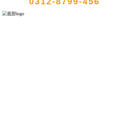
0312-8799-456
河北888集团(中国)有限公司官方网站食品有限公司创建于1991年，是
经省级注册的大型农产品加工出口企业，注册资金2000万元，总资产1
亿多元。公司产品有速冻甜糯玉米，芦笋，青豆，草莓，花菜，青刀
豆，混合菜，胡萝卜等。
服务支持
关于我们
食品安全知识
食品安全资讯
联系我们
联系方式