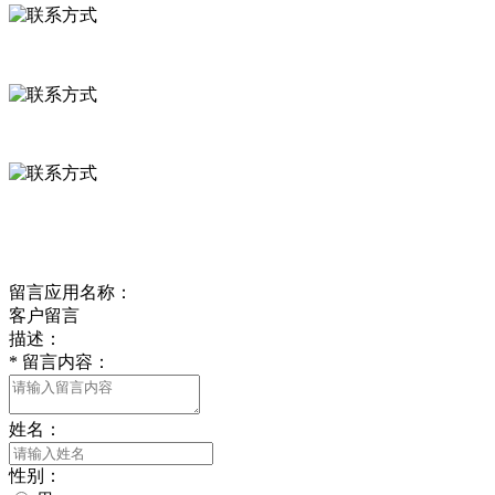
河北省保定市徐水县崔庄镇吴庄村
0312-8799456 18633256098
delishipin@yeah.net
给我留言
留言应用名称：
客户留言
描述：
*
留言内容：
姓名：
性别：