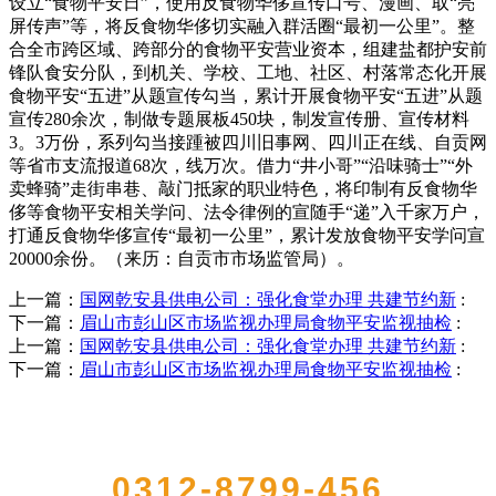
设立“食物平安日”，使用反食物华侈宣传口号、漫画、取“亮
屏传声”等，将反食物华侈切实融入群活圈“最初一公里”。整
合全市跨区域、跨部分的食物平安营业资本，组建盐都护安前
锋队食安分队，到机关、学校、工地、社区、村落常态化开展
食物平安“五进”从题宣传勾当，累计开展食物平安“五进”从题
宣传280余次，制做专题展板450块，制发宣传册、宣传材料
3。3万份，系列勾当接踵被四川旧事网、四川正在线、自贡网
等省市支流报道68次，线万次。借力“井小哥”“沿味骑士”“外
卖蜂骑”走街串巷、敲门抵家的职业特色，将印制有反食物华
侈等食物平安相关学问、法令律例的宣随手“递”入千家万户，
打通反食物华侈宣传“最初一公里”，累计发放食物平安学问宣
20000余份。（来历：自贡市市场监管局）。
上一篇：
国网乾安县供电公司：强化食堂办理 共建节约新
:
下一篇：
眉山市彭山区市场监视办理局食物平安监视抽检
:
上一篇：
国网乾安县供电公司：强化食堂办理 共建节约新
:
下一篇：
眉山市彭山区市场监视办理局食物平安监视抽检
:
QUICK CONTACT US
0312-8799-456