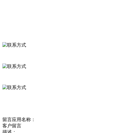
食品安全资讯
联系我们
联系方式
河北省保定市徐水县崔庄镇吴庄村
0312-8799456 18633256098
delishipin@yeah.net
给我留言
留言应用名称：
客户留言
描述：