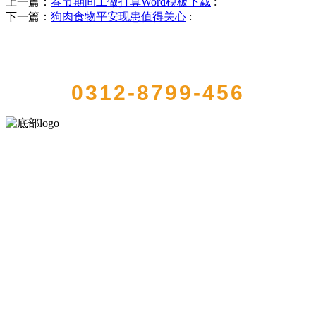
上一篇：
春节期间工做打算Word模板下载
:
下一篇：
狗肉食物平安现患值得关心
:
QUICK CONTACT US
0312-8799-456
河北888集团(中国)有限公司官方网站食品有限公司创建于1991年，是
经省级注册的大型农产品加工出口企业，注册资金2000万元，总资产1
亿多元。公司产品有速冻甜糯玉米，芦笋，青豆，草莓，花菜，青刀
豆，混合菜，胡萝卜等。
服务支持
关于我们
食品安全知识