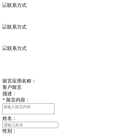
河北省保定市徐水县崔庄镇吴庄村
0312-8799456 18633256098
delishipin@yeah.net
给我留言
留言应用名称：
客户留言
描述：
*
留言内容：
姓名：
性别：