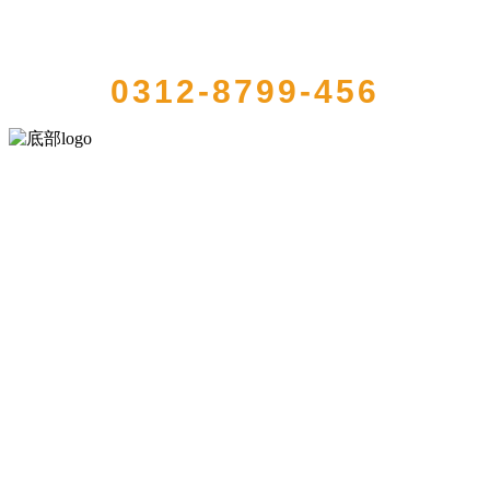
QUICK CONTACT US
0312-8799-456
河北888集团(中国)有限公司官方网站食品有限公司创建于1991年，是
经省级注册的大型农产品加工出口企业，注册资金2000万元，总资产1
亿多元。公司产品有速冻甜糯玉米，芦笋，青豆，草莓，花菜，青刀
豆，混合菜，胡萝卜等。
服务支持
关于我们
食品安全知识
食品安全资讯