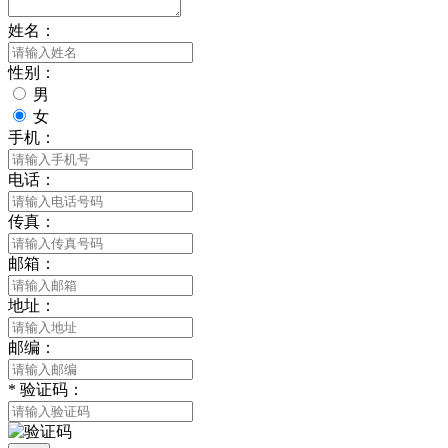
姓名：
性别：
男
女
手机：
电话：
传真：
邮箱：
地址：
邮编：
*
验证码：