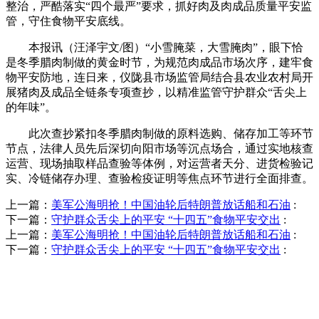
整治，严酷落实“四个最严”要求，抓好肉及肉成品质量平安监
管，守住食物平安底线。
本报讯（汪泽宇文/图）“小雪腌菜，大雪腌肉”，眼下恰
是冬季腊肉制做的黄金时节，为规范肉成品市场次序，建牢食
物平安防地，连日来，仪陇县市场监管局结合县农业农村局开
展猪肉及成品全链条专项查抄，以精准监管守护群众“舌尖上
的年味”。
此次查抄紧扣冬季腊肉制做的原料选购、储存加工等环节
节点，法律人员先后深切向阳市场等沉点场合，通过实地核查
运营、现场抽取样品查验等体例，对运营者天分、进货检验记
实、冷链储存办理、查验检疫证明等焦点环节进行全面排查。
上一篇：
美军公海明抢！中国油轮后特朗普放话船和石油
:
下一篇：
守护群众舌尖上的平安 “十四五”食物平安交出
:
上一篇：
美军公海明抢！中国油轮后特朗普放话船和石油
:
下一篇：
守护群众舌尖上的平安 “十四五”食物平安交出
:
QUICK CONTACT US