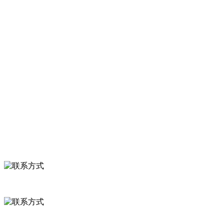
亿多元。公司产品有速冻甜糯玉米，芦笋，青豆，草莓，花菜，青刀
豆，混合菜，胡萝卜等。
服务支持
关于我们
食品安全知识
食品安全资讯
联系我们
联系方式
河北省保定市徐水县崔庄镇吴庄村
0312-8799456 18633256098