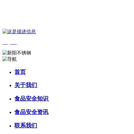
您好，欢迎来到 河北888集团(中国)有限公司官方网站食品 官方网
站！
English
首页
关于我们
食品安全知识
食品安全资讯
联系我们