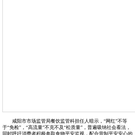
咸阳市市场监管局餐饮监管科担任人暗示，“网红”不等
于“免检”，“高流量”不克不及“松质量”，普遍吸纳社会看法，
同时呼吁消费者积极参取食物平安监视，配合营制平安安心的