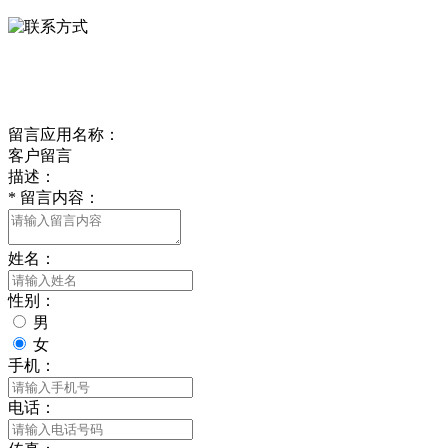
delishipin@yeah.net
给我留言
留言应用名称：
客户留言
描述：
*
留言内容：
姓名：
性别：
男
女
手机：
电话：