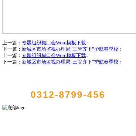
上一篇：
专题组织糊口会Word模板下载
:
下一篇：
新城区市场监视办理局“三管齐下”护航春季校
:
上一篇：
专题组织糊口会Word模板下载
:
下一篇：
新城区市场监视办理局“三管齐下”护航春季校
:
QUICK CONTACT US
0312-8799-456
河北888集团(中国)有限公司官方网站食品有限公司创建于1991年，是
经省级注册的大型农产品加工出口企业，注册资金2000万元，总资产1