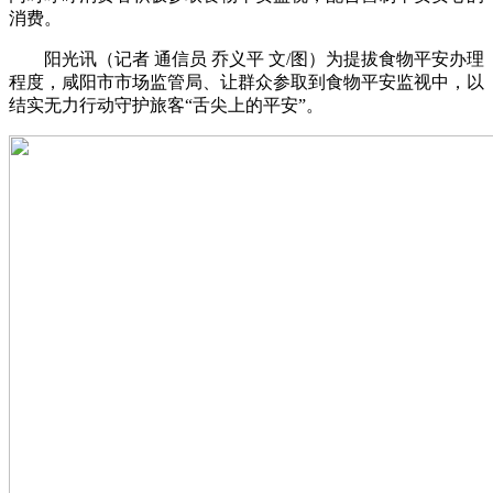
消费。
阳光讯（记者 通信员 乔义平 文/图）为提拔食物平安办理
程度，咸阳市市场监管局、让群众参取到食物平安监视中，以
结实无力行动守护旅客“舌尖上的平安”。