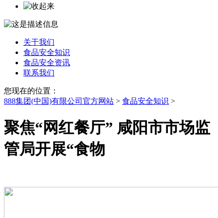
关于我们
食品安全知识
食品安全资讯
联系我们
您现在的位置：
888集团(中国)有限公司官方网站
>
食品安全知识
>
聚焦“网红餐厅” 咸阳市市场监
管局开展“食物