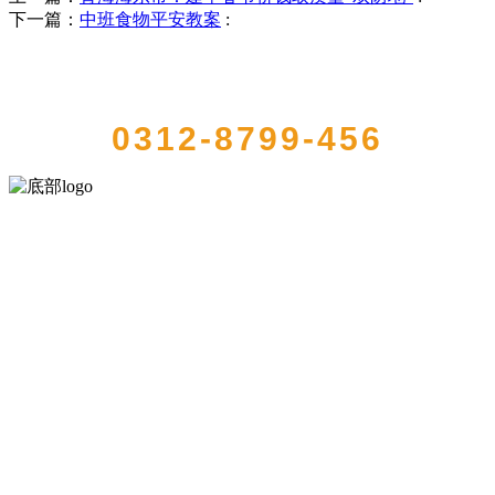
下一篇：
中班食物平安教案
:
QUICK CONTACT US
0312-8799-456
河北888集团(中国)有限公司官方网站食品有限公司创建于1991年，是
经省级注册的大型农产品加工出口企业，注册资金2000万元，总资产1
亿多元。公司产品有速冻甜糯玉米，芦笋，青豆，草莓，花菜，青刀
豆，混合菜，胡萝卜等。
服务支持
关于我们
食品安全知识