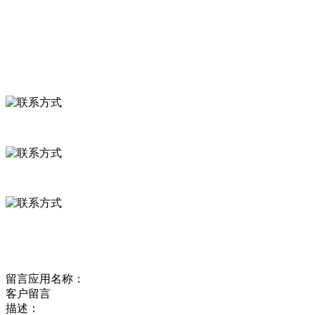
食品安全资讯
联系我们
联系方式
河北省保定市徐水县崔庄镇吴庄村
0312-8799456 18633256098
delishipin@yeah.net
给我留言
留言应用名称：
客户留言
描述：